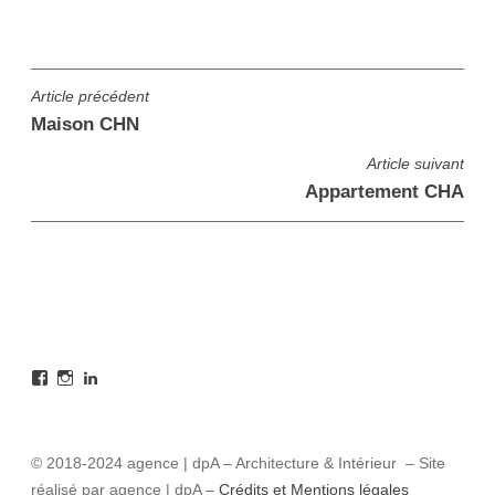
Navigation
Article précédent
Maison CHN
de
l’article
Article suivant
Appartement CHA
Facebook
Instagram
LinkedIn
© 2018-2024 agence | dpA – Architecture & Intérieur – Site
réalisé par agence | dpA –
Crédits et Mentions légales