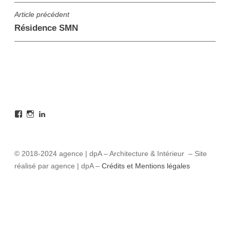
Navigation
Article précédent
Résidence SMN
de
l’article
Facebook
Instagram
LinkedIn
© 2018-2024 agence | dpA – Architecture & Intérieur – Site
réalisé par agence | dpA –
Crédits et Mentions légales