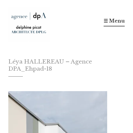
Accéder
au
☰ Menu
contenu
principal
Architecte DPLG & Design
agence dpa
Léya HALLEREAU – Agence
d'Espace – agence dpa –
DPA_Ehpad-18
NANTES